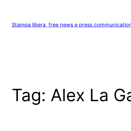
Skip
to
content
Stampa libera, free news e press communicatio
Tag:
Alex La 