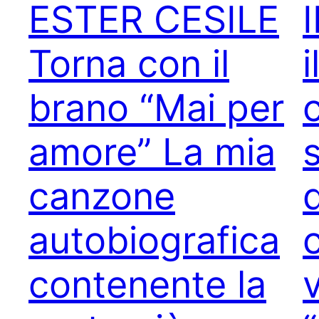
ESTER CESILE
Torna con il
i
brano “Mai per
c
amore” La mia
canzone
autobiografica
contenente la