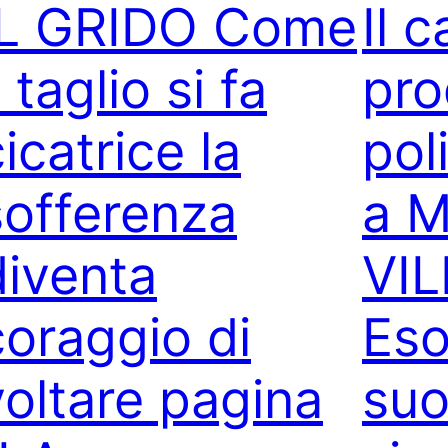
IL GRIDO Come
Il 
l taglio si fa
pro
icatrice la
pol
sofferenza
a 
diventa
VI
coraggio di
Eso
voltare pagina
suo