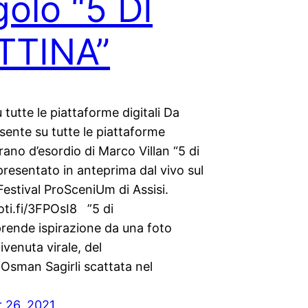
golo “5 DI
TTINA”
 tutte le piattaforme digitali Da
sente su tutte le piattaforme
 brano d’esordio di Marco Villan “5 di
presentato in anteprima dal vivo sul
Festival ProSceniUm di Assisi.
oti.fi/3FPOsI8 ”5 di
prende ispirazione da una foto
ivenuta virale, del
Osman Sagirli scattata nel
 26, 2021