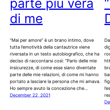
parte più vera
di me
“Mai per amore” è un brano intimo, dove
Da
tutta l’emotività della cantautrice viene
di
riversata in un testo autobiografico, che ha
ro
deciso di raccontarsi così: “Parlo delle mie
ht
insicurezze, di come esse siano diventate
br
parte delle mie relazioni, di come mi hanno
ba
portato a lasciare la persona che mi amava.
fi
Ho sempre avuto la concezione che…
l’
December 22, 2021
re
De