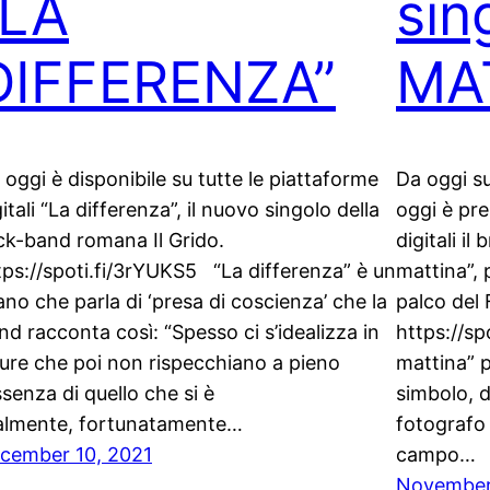
“LA
sin
DIFFERENZA”
MA
 oggi è disponibile su tutte le piattaforme
Da oggi su
gitali “La differenza”, il nuovo singolo della
oggi è pre
ck-band romana Il Grido.
digitali il
tps://spoti.fi/3rYUKS5 “La differenza” è un
mattina”, 
ano che parla di ‘presa di coscienza’ che la
palco del 
nd racconta così: “Spesso ci s’idealizza in
https://sp
gure che poi non rispecchiano a pieno
mattina” 
essenza di quello che si è
simbolo, d
almente, fortunatamente…
fotografo 
cember 10, 2021
campo…
November