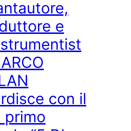
cantautore,
duttore e
istrumentist
MARCO
LLAN
rdisce con il
 primo