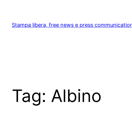
Skip
to
content
Stampa libera, free news e press communicatio
Tag:
Albino