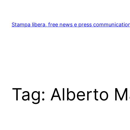
Skip
to
content
Stampa libera, free news e press communicatio
Tag:
Alberto M