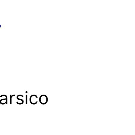
n
arsico