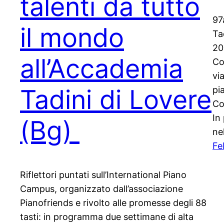
talenti da tutto
97
il mondo
Ta
20
all’Accademia
Co
vi
Tadini di Lovere
pi
Co
In
(Bg)
ne
Fe
Riflettori puntati sull’International Piano
Campus, organizzato dall’associazione
Pianofriends e rivolto alle promesse degli 88
tasti: in programma due settimane di alta