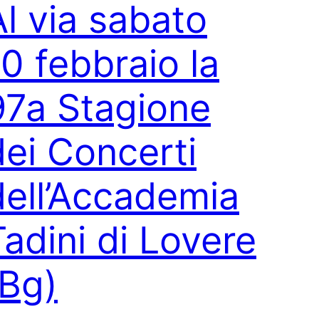
Al via sabato
10 febbraio la
97a Stagione
dei Concerti
dell’Accademia
Tadini di Lovere
(Bg)