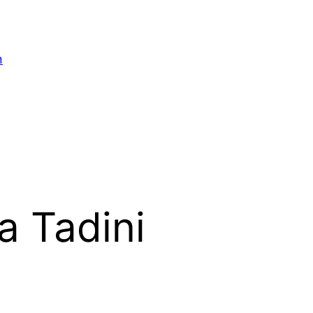
n
 Tadini