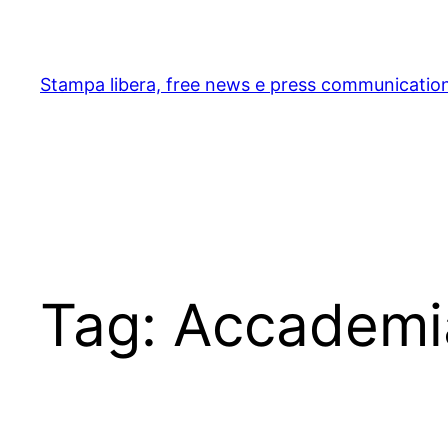
Skip
to
content
Stampa libera, free news e press communicatio
Tag:
Accademia