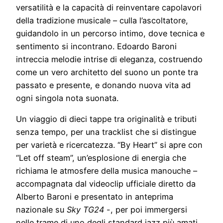
versatilità e la capacità di reinventare capolavori
della tradizione musicale – culla l’ascoltatore,
guidandolo in un percorso intimo, dove tecnica e
sentimento si incontrano. Edoardo Baroni
intreccia melodie intrise di eleganza, costruendo
come un vero architetto del suono un ponte tra
passato e presente, e donando nuova vita ad
ogni singola nota suonata.
Un viaggio di dieci tappe tra originalità e tributi
senza tempo, per una tracklist che si distingue
per varietà e ricercatezza. “By Heart” si apre con
“Let off steam”, un’esplosione di energia che
richiama le atmosfere della musica manouche –
accompagnata dal videoclip ufficiale diretto da
Alberto Baroni e presentato in anteprima
nazionale su
Sky TG24
-, per poi immergersi
nelle trame di uno degli standard jazz più amati,