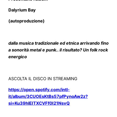
Dalyrium Bay
(autoproduzione)
dalla musica tradizionale ed etnica arrivando fino
a sonorità metal e punk.. il risultato? Un folk rock
energico
ASCOLTA IL DISCO IN STREAMING
https://open.spotify.com/intl-
it/album/3CUOEsKtBs57pfPynoAw2z?
si=Ku39hlEITXCVFf0I21NsvQ