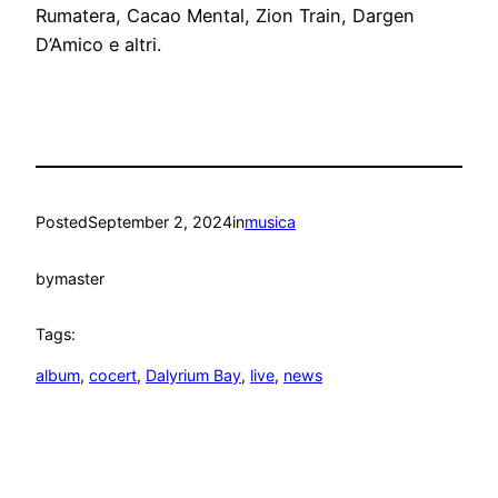
Rumatera, Cacao Mental, Zion Train, Dargen
D’Amico e altri.
Posted
September 2, 2024
in
musica
by
master
Tags:
album
, 
cocert
, 
Dalyrium Bay
, 
live
, 
news