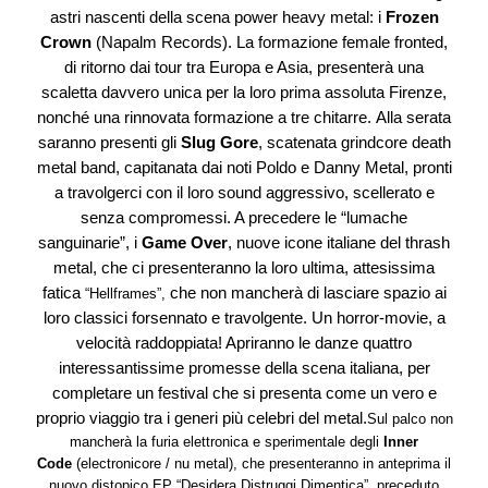
astri nascenti della scena power heavy metal: i
Frozen
Crown
(Napalm Records). La formazione female fronted,
di ritorno dai tour tra Europa e Asia, presenterà una
scaletta davvero unica per la loro prima assoluta Firenze,
nonché una rinnovata formazione a tre chitarre.
Alla serata
saranno presenti gli
Slug Gore
, scatenata grindcore death
metal band, capitanata dai noti Poldo e Danny Metal, pronti
a travolgerci con il loro sound aggressivo, scellerato e
senza compromessi. A precedere le “lumache
sanguinarie”, i
Game Over
, nuove icone italiane del thrash
metal, che ci presenteranno la loro ultima, attesissima
fatica
che non mancherà di lasciare spazio ai
“Hellframes”,
loro classici forsennato e travolgente. Un horror-movie, a
velocità raddoppiata! Apriranno le danze quattro
interessantissime promesse della scena italiana, per
completare un festival che si presenta come un vero e
proprio viaggio tra i generi più celebri del metal.
Sul palco non
mancherà la furia elettronica e sperimentale degli
Inner
Code
(electronicore / nu metal), che presenteranno in anteprima il
nuovo distopico EP “Desidera Distruggi Dimentica”, preceduto