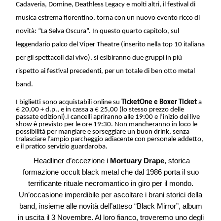
Cadaveria, Domine, Deathless Legacy e molti altri, il festival di
musica estrema fiorentino, torna con un nuovo evento ricco di
novità: “La Selva Oscura”. In questo quarto capitolo, sul
leggendario palco del Viper Theatre (inserito nella top 10 italiana
per gli spettacoli dal vivo), si esibiranno due gruppi in più
rispetto ai festival precedenti, per un totale di ben otto metal
band.
I biglietti sono acquistabili online su
TicketOne e Boxer Ticket
a
€ 20,00 +
d.p.,
e in cassa a € 25,00 (lo stesso prezzo delle
passate edizioni).
I cancelli apriranno alle 19:00 e l’inizio dei live
show è previsto per le ore 19:30. Non mancheranno in loco le
possibilità per mangiare e sorseggiare un buon drink, senza
tralasciare l’ampio parcheggio adiacente con personale addetto,
e il pratico servizio guardaroba.
Headliner d’eccezione i
Mortuary Drape
, storica
formazione occult black metal che dal 1986 porta il suo
terrificante rituale necromantico in giro per il mondo.
Un’occasione imperdibile per ascoltare i brani storici della
band, insieme alle novità dell’atteso “Black Mirror”, album
in uscita il 3 Novembre. Al loro fianco, troveremo uno degli