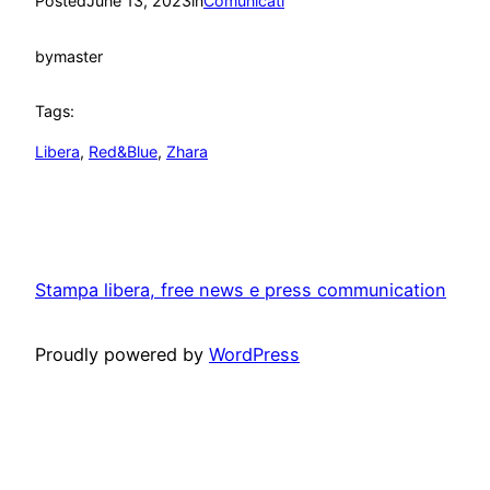
Posted
June 13, 2023
in
Comunicati
by
master
Tags:
Libera
, 
Red&Blue
, 
Zhara
Stampa libera, free news e press communication
Proudly powered by
WordPress