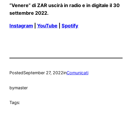
“Venere” di ZAR
uscirà in radio e in digitale il 30
settembre 2022.
Instagram
|
YouTube
|
Spotify
Posted
September 27, 2022
in
Comunicati
by
master
Tags: