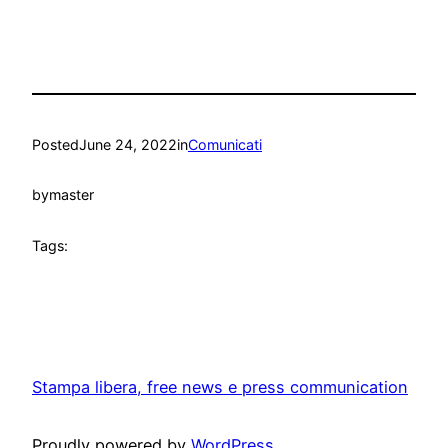
Posted
June 24, 2022
in
Comunicati
by
master
Tags:
Stampa libera, free news e press communication
Proudly powered by
WordPress