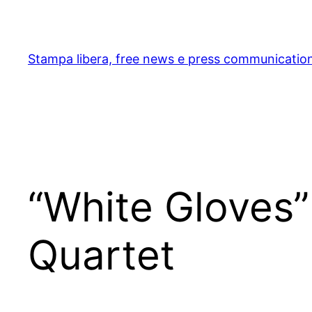
Skip
to
content
Stampa libera, free news e press communicatio
“White Gloves”
Quartet