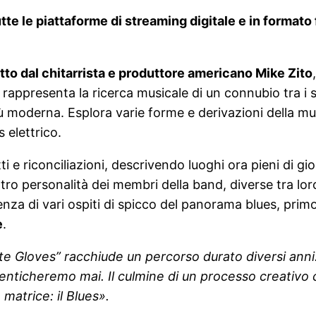
tutte le piattaforme di streaming digitale e in form
tto dal chitarrista e produttore americano Mike Zito
appresenta la ricerca musicale di un connubio tra i su
iù moderna. Esplora varie forme e derivazioni della mu
s elettrico.
itti e riconciliazioni, descrivendo luoghi ora pieni di 
tro personalità dei membri della band, diverse tra l
za di vari ospiti di spicco del panorama blues, primo 
e
.
te Gloves” racchiude un percorso durato diversi anni.
ticheremo mai. Il culmine di un processo creativo ch
matrice: il Blues».