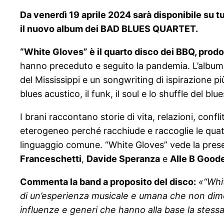
Da venerdì 19 aprile 2024 sarà disponibile su 
il nuovo album dei BAD BLUES QUARTET.
“White Gloves” è il quarto disco dei BBQ, prodo
hanno preceduto e seguito la pandemia. L’album r
del Mississippi e un songwriting di ispirazione p
blues acustico, il funk, il soul e lo shuffle del blue
I brani raccontano storie di vita, relazioni, confl
eterogeneo perché racchiude e raccoglie le quat
linguaggio comune. “White Gloves” vede la presen
Franceschetti
,
Davide Speranza
e
Alle B Good
Commenta la band a proposito del disco:
«“Whi
di un’esperienza musicale e umana che non dimen
influenze e generi che hanno alla base la stessa 