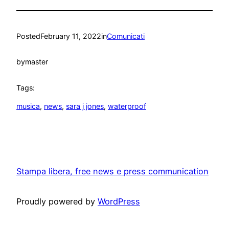
Posted
February 11, 2022
in
Comunicati
by
master
Tags:
musica
, 
news
, 
sara j jones
, 
waterproof
Stampa libera, free news e press communication
Proudly powered by
WordPress