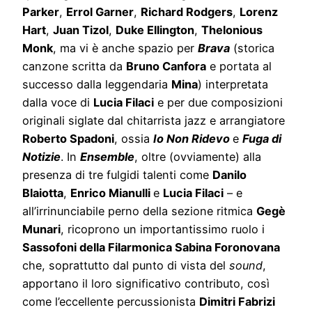
Parker
,
Errol Garner
,
Richard Rodgers
,
Lorenz
Hart
,
Juan Tizol
,
Duke Ellington
,
Thelonious
Monk
, ma vi è anche spazio per
Brava
(storica
canzone scritta da
Bruno Canfora
e portata al
successo dalla leggendaria
Mina
) interpretata
dalla voce di
Lucia Filaci
e per due composizioni
originali siglate dal chitarrista jazz e arrangiatore
Roberto Spadoni
, ossia
Io Non Ridevo
e
Fuga di
Notizie
. In
Ensemble
, oltre (ovviamente) alla
presenza di tre fulgidi talenti come
Danilo
Blaiotta
,
Enrico Mianulli
e
Lucia Filaci
– e
all’irrinunciabile perno della sezione ritmica
Gegè
Munari
, ricoprono un importantissimo ruolo i
Sassofoni della Filarmonica Sabina Foronovana
che, soprattutto dal punto di vista del
sound
,
apportano il loro significativo contributo, così
come l’eccellente percussionista
Dimitri Fabrizi