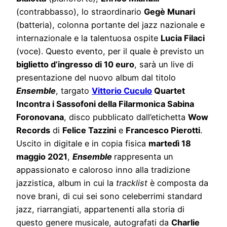
(contrabbasso), lo straordinario
Gegè Munari
(batteria), colonna portante del jazz nazionale e
internazionale e la talentuosa ospite
Lucia Filaci
(voce). Questo evento, per il quale è previsto un
biglietto d’ingresso di 10 euro
, sarà un live di
presentazione del nuovo album dal titolo
Ensemble
, targato
Vittorio Cuculo
Quartet
Incontra i Sassofoni della Filarmonica Sabina
Foronovana
, disco pubblicato dall’etichetta
Wow
Records
di
Felice Tazzini
e
Francesco Pierotti
.
Uscito in digitale e in copia fisica
martedì 18
maggio 2021
,
Ensemble
rappresenta un
appassionato e caloroso inno alla tradizione
jazzistica, album in cui la
tracklist
è composta da
nove brani, di cui sei sono celeberrimi standard
jazz, riarrangiati, appartenenti alla storia di
questo genere musicale, autografati da
Charlie