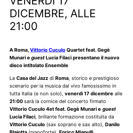
VENERDÌ 17
DICEMBRE, ALLE
21:00
A Roma,
Vittorio Cuculo
Quartet feat. Gegè
Munari e
guest
Lucia Filaci presentano il nuovo
disco intitolato Ensemble
La
Casa del Jazz
di
Roma
, storico e prestigioso
scenario per la musica dal vivo famosissimo in
tutta Italia (e non solo),
venerdì 17 dicembre
alle
21:00
sarà la cornice del concerto firmato
Vittorio Cuculo 4et feat. Gegè Munari e
guest
Lucia Filaci
, brillante formazione costituita da
Vittorio Cuculo
(sax soprano e sax alto),
Danilo
Blaiotta
(pianoforte),
Enrico Mianulli