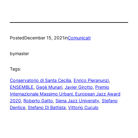
Posted
December 15, 2021
in
Comunicati
by
master
Tags:
Conservatorio di Santa Cecilia
, 
Enrico Pieranunzi
, 
ENSEMBLE
, 
Gegè Munari
, 
Javier Girotto
, 
Premio
Internazionale Massimo Urbani. European Jazz Award
2020
, 
Roberto Gatto
, 
Siena Jazz University
, 
Stefano
Dentice
, 
Stefano Di Battista
, 
Vittorio Cuculo