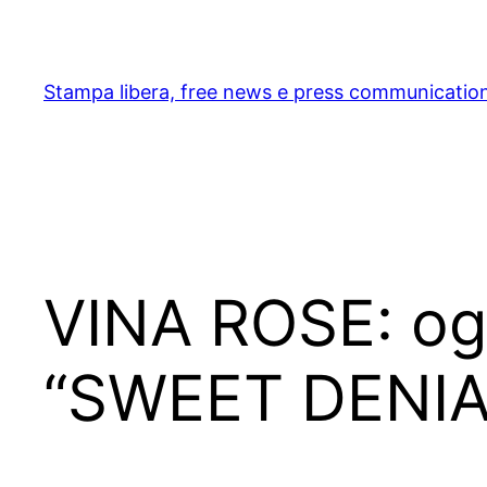
Skip
to
content
Stampa libera, free news e press communicatio
VINA ROSE: oggi
“SWEET DENIAL