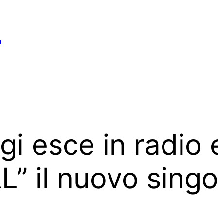
n
 esce in radio e
” il nuovo singo