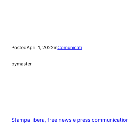
Posted
April 1, 2022
in
Comunicati
by
master
Stampa libera, free news e press communicatio