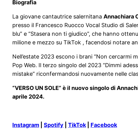
Biografia
La giovane cantautrice salernitana
Annachiara 
presso il Francesco Ruocco Vocal Studio di Salerno
blu” e “Stasera non ti giudico”, che hanno ottenut
milione e mezzo su TikTok , facendosi notare an
Nell’estate 2023 escono i brani “Non cercarmi ma
Pop Web. Il terzo singolo del 2023 “Dimmi adesso
mistake” riconfermandosi nuovamente nelle class
“VERSO UN SOLE” è il nuovo singolo di Annachiar
aprile 2024.
Instagram
|
Spotify
|
TikTok
|
Facebook