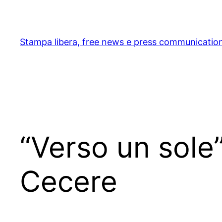
Skip
to
content
Stampa libera, free news e press communicatio
“Verso un sole”
Cecere