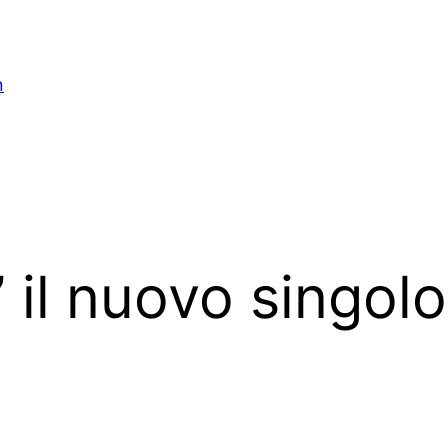
n
 il nuovo singol