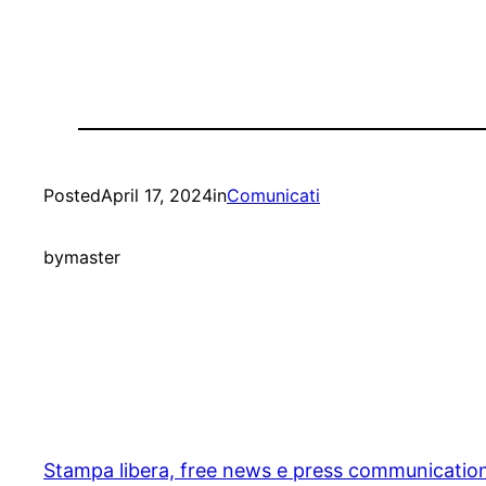
Posted
April 17, 2024
in
Comunicati
by
master
Stampa libera, free news e press communicatio