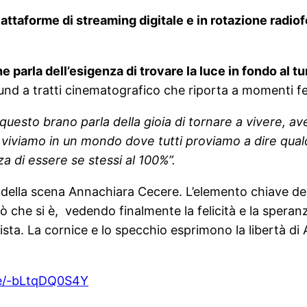
piattaforme di streaming digitale e in rotazione radi
parla dell’esigenza di trovare la luce in fondo al t
 a tratti cinematografico che riporta a momenti felic
 questo
brano parla della gioia di tornare a vivere, a
gi viviamo in un mondo dove tutti proviamo a dire qual
a di essere se stessi al 100%”.
della scena Annachiara Cecere. L’elemento chiave del
ò che si è, vedendo finalmente la felicità e la speranz
rtista. La cornice e lo specchio esprimono la libertà d
be/-bLtqDQ0S4Y