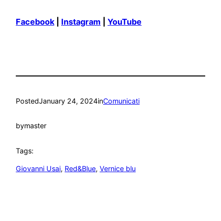
Facebook
|
Instagram
|
YouTube
Posted
January 24, 2024
in
Comunicati
by
master
Tags:
Giovanni Usai
, 
Red&Blue
, 
Vernice blu