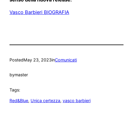
Vasco Barbieri BIOGRAFIA
Posted
May 23, 2023
in
Comunicati
by
master
Tags:
Red&Blue
, 
Unica certezza
, 
vasco barbieri