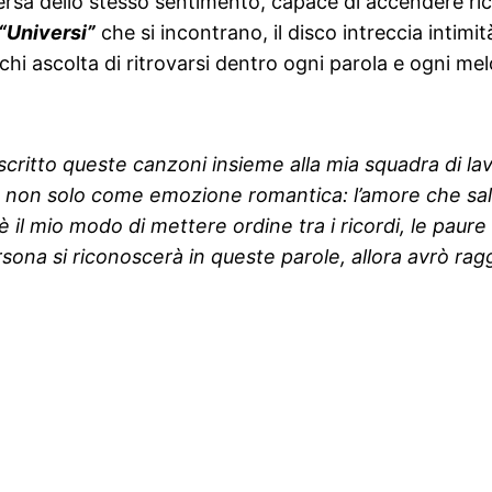
versa dello stesso sentimento, capace di accendere ri
“Universi”
che si incontrano, il disco intreccia intim
hi ascolta di ritrovarsi dentro ogni parola e ogni mel
scritto queste canzoni insieme alla mia squadra di l
 non solo come emozione romantica: l’amore che salva
è il mio modo di mettere ordine tra i ricordi, le paure
ona si riconoscerà in queste parole, allora avrò raggi