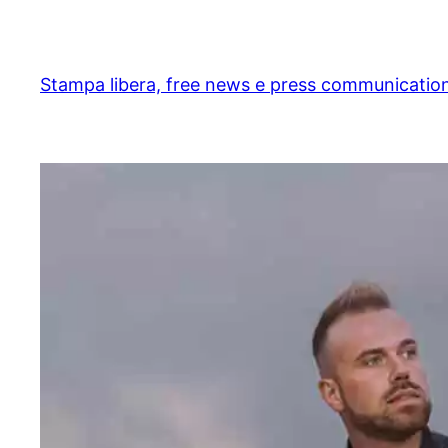
Skip
to
content
Stampa libera, free news e press communicatio