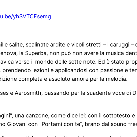
utu.be/yhSVTCFsemg
le salite, scalinate ardite e vicoli stretti – i caruggi
 Genova, la Superba, non può non avere la musica dent
ica verso il mondo delle sette note. Ed è stato propr
ina, prendendo lezioni e applicandosi con passione e t
edizione completa e assoluto amore per la melodia.
es e Aerosmith, passando per la suadente voce di Dol
ini”, una canzone, come dice lei: con il sottotesto e
emo Giovani con “Portami con te”, brano dal sound fre