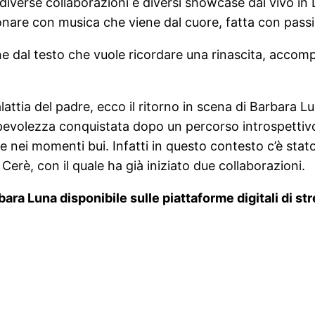
diverse collaborazioni e diversi showcase dal vivo in Lig
nare con musica che viene dal cuore, fatta con pass
one dal testo che vuole ricordare una rinascita, acco
ttia del padre, ecco il ritorno in scena di Barbara Lun
apevolezza conquistata dopo un percorso introspettiv
ei momenti bui. Infatti in questo contesto c’è stato u
è, con il quale ha già iniziato due collaborazioni.
ara Luna disponibile sulle piattaforme digitali di st