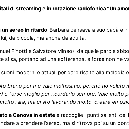
itali di streaming e in rotazione radiofonica “Un amo
un aereo in ritardo,
Barbara pensava a suo papà e in
lui, da piccola, ma anche da adulta.
anuel Finotti e Salvatore Mineo), da quelle parole abb
te si sa, portano ad una sofferenza, e forse non ne va
ti suoni moderni e attuali per dare risalto alla melodi
to brano per me vale moltissimo, perché ho voluto me
le) o forse meglio per ricordarlo sempre. Vale molto
olto rara, ma ci sto lavorando molto, creare emozioni
rato a Genova in estate
e raccoglie i punti salienti de
andare a prendere l’aereo, ma si ritrova poi su un pon