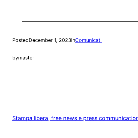
Posted
December 1, 2023
in
Comunicati
by
master
Stampa libera, free news e press communicatio