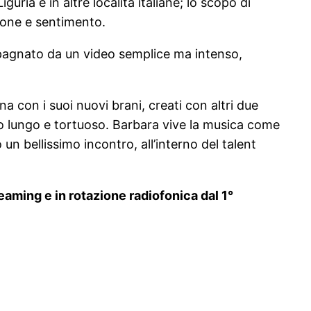
uria e in altre località italiane; lo scopo di
ione e sentimento.
mpagnato da un video semplice ma intenso,
a con i suoi nuovi brani, creati con altri due
o lungo e tortuoso. Barbara vive la musica come
n bellissimo incontro, all’interno del talent
reaming e in rotazione radiofonica dal 1°