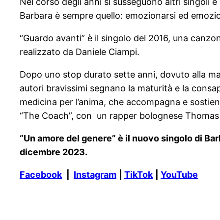
Nel corso degli anni si susseguono altri singoli e 
Barbara è sempre quello: emozionarsi ed emozio
“Guardo avanti” è il singolo del 2016, una canz
realizzato da Daniele Ciampi.
Dopo uno stop durato sette anni, dovuto alla mala
autori bravissimi segnano la maturità e la cons
medicina per l’anima, che accompagna e sostiene n
“The Coach”, con un rapper bolognese Thomas Cer
“Un amore del genere” è il nuovo singolo di Barb
dicembre 2023.
Facebook
|
Instagram
|
TikTok
|
YouTube