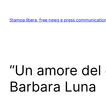
Skip
to
content
Stampa libera, free news e press communicatio
“Un amore del 
Barbara Luna