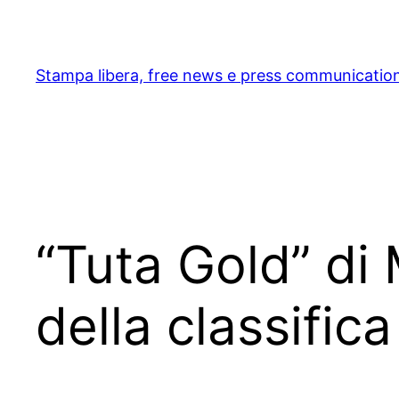
Skip
to
content
Stampa libera, free news e press communicatio
“Tuta Gold” d
della classific