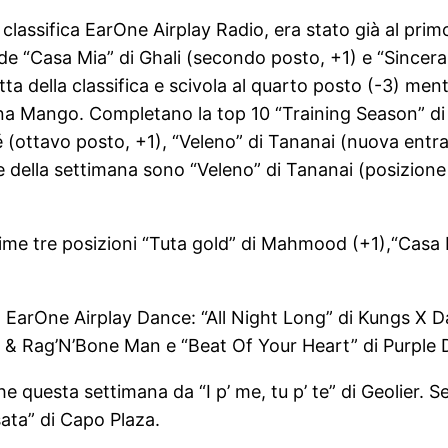
assifica EarOne Airplay Radio, era stato già al primo
e “Casa Mia” di Ghali (secondo posto, +1) e “Sincera
ta della classifica e scivola al quarto posto (-3) ment
ina Mango. Completano la top 10 “Training Season” di
é (ottavo posto, +1), “Veleno” di Tananai (nuova entr
e della settimana sono “Veleno” di Tananai (posizione
prime tre posizioni “Tuta gold” di Mahmood (+1),“Casa 
ca EarOne Airplay Dance: “All Night Long” di Kungs X
is & Rag’N’Bone Man e “Beat Of Your Heart” di Purple
e questa settimana da “I p’ me, tu p’ te” di Geolier. 
ata” di Capo Plaza.