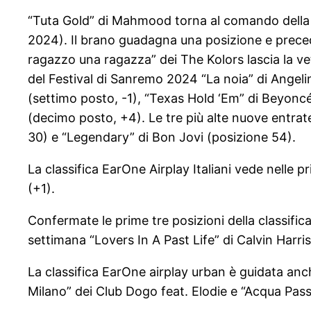
“Tuta Gold” di Mahmood torna al comando della cl
2024). Il brano guadagna una posizione e preced
ragazzo una ragazza” dei The Kolors lascia la vet
del Festival di Sanremo 2024 “La noia” di Angel
(settimo posto, -1), “Texas Hold ‘Em” di Beyonc
(decimo posto, +4). Le tre più alte nuove entrat
30) e “Legendary” di Bon Jovi (posizione 54).
La classifica EarOne Airplay Italiani vede nelle 
(+1).
Confermate le prime tre posizioni della classifi
settimana “Lovers In A Past Life” di Calvin Harr
La classifica EarOne airplay urban è guidata anch
Milano” dei Club Dogo feat. Elodie e “Acqua Pass