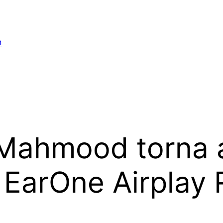
n
i Mahmood torna
a EarOne Airplay