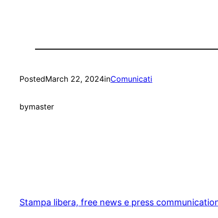
Posted
March 22, 2024
in
Comunicati
by
master
Stampa libera, free news e press communicatio