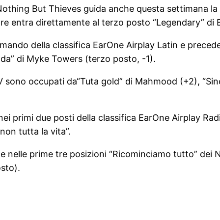
 Nothing But Thieves guida anche questa settimana la
tre entra direttamente al terzo posto “Legendary” di 
mando della classifica EarOne Airplay Latin e precede
lda” di Myke Towers (terzo posto, -1).
ay TV sono occupati da“Tuta gold” di Mahmood (+2), “S
 nei primi due posti della classifica EarOne Airplay R
on tutta la vita”.
 nelle prime tre posizioni “Ricominciamo tutto” dei N
osto).