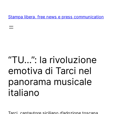
Skip
to
Stampa libera, free news e press communication
content
“TU…”: la rivoluzione
emotiva di Tarci nel
panorama musicale
italiano
Tarci, cantautore siciliano d’adozione toscana,