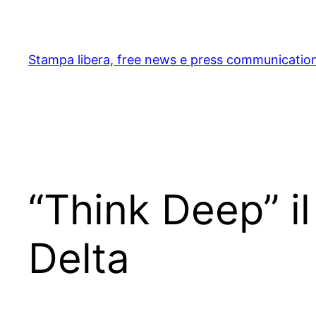
Skip
to
content
Stampa libera, free news e press communicatio
“Think Deep” i
Delta