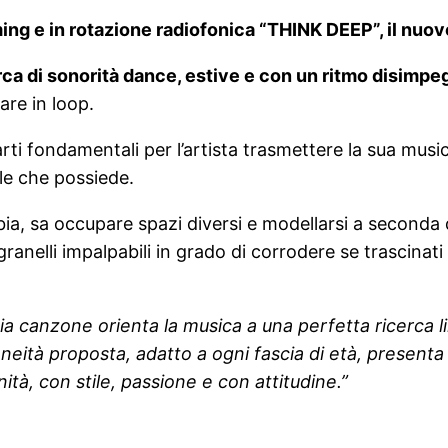
aming e in rotazione radiofonica “THINK DEEP”, il nuo
ca di sonorità dance, estive e con un ritmo disimpe
are in loop.
arti fondamentali per l’artista trasmettere la sua musi
le che possiede.
ia, sa occupare spazi diversi e modellarsi a seconda d
granelli impalpabili in grado di corrodere se trascina
ia canzone orienta l
a musica a una perfetta ricerca li
eità proposta, adatto a ogni fascia di età, presenta 
à, con stile, passione e con attitudine.”