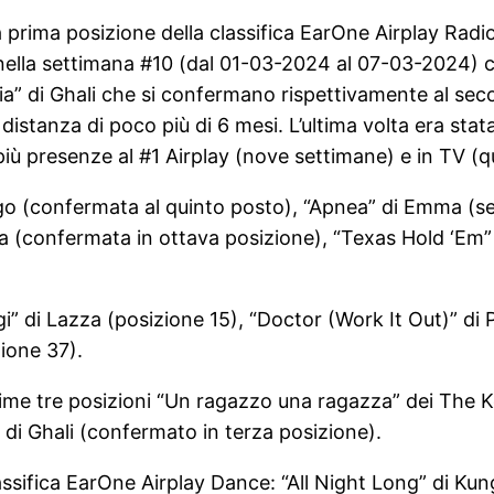
prima posizione della classifica EarOne Airplay Radio
a nella settimana #10 (dal 01-03-2024 al 07-03-2024)
 di Ghali che si confermano rispettivamente al seco
istanza di poco più di 6 mesi. L’ultima volta era stat
più presenze al #1 Airplay (nove settimane) e in TV (
 (confermata al quinto posto), “Apnea” di Emma (sesto 
pa (confermata in ottava posizione), “Texas Hold ‘Em
” di Lazza (posizione 15), “Doctor (Work It Out)” di 
ione 37).
 prime tre posizioni “Un ragazzo una ragazza” dei The
di Ghali (confermato in terza posizione).
lassifica EarOne Airplay Dance: “All Night Long” di K