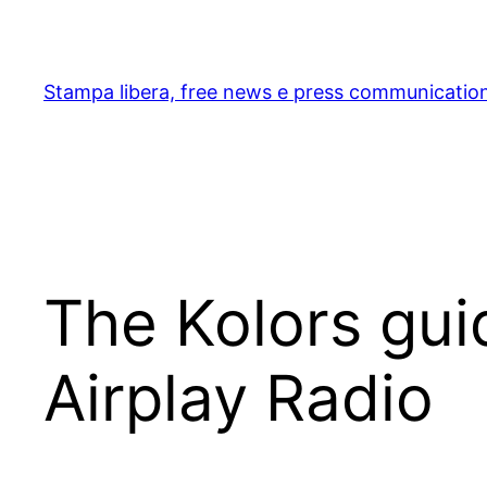
Skip
to
content
Stampa libera, free news e press communicatio
The Kolors gui
Airplay Radio