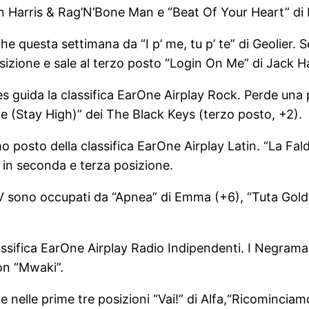
in Harris & Rag’N’Bone Man e “Beat Of Your Heart” di
he questa settimana da “I p’ me, tu p’ te” di Geolier.
izione e sale al terzo posto “Login On Me” di Jack H
 guida la classifica EarOne Airplay Rock. Perde una p
e (Stay High)” dei The Black Keys (terzo posto, +2).
mo posto della classifica EarOne Airplay Latin. “La Fa
o in seconda e terza posizione.
ay TV sono occupati da “Apnea” di Emma (+6), “Tuta G
lassifica EarOne Airplay Radio Indipendenti. I Negra
on “Mwaki”.
e nelle prime tre posizioni “Vai!” di Alfa,“Ricomincia