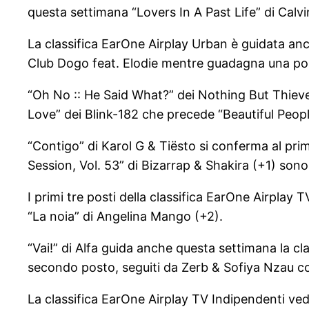
questa settimana “Lovers In A Past Life” di Calv
La classifica EarOne Airplay Urban è guidata anc
Club Dogo feat. Elodie mentre guadagna una pos
“Oh No :: He Said What?” dei Nothing But Thieves
Love” dei Blink-182 che precede “Beautiful Peopl
“Contigo” di Karol G & Tiësto si conferma al pri
Session, Vol. 53” di Bizarrap & Shakira (+1) son
I primi tre posti della classifica EarOne Airpl
“La noia” di Angelina Mango (+2).
“Vai!” di Alfa guida anche questa settimana la c
secondo posto, seguiti da Zerb & Sofiya Nzau c
La classifica EarOne Airplay TV Indipendenti ved