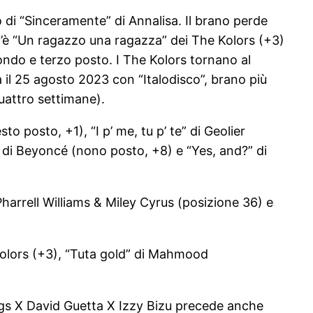
 di “Sinceramente” di Annalisa. Il brano perde
 c’è “Un ragazzo una ragazza” dei The Kolors (+3)
ndo e terzo posto. I The Kolors tornano al
a il 25 agosto 2023 con “Italodisco”, brano più
quattro settimane).
posto, +1), “I p’ me, tu p’ te” di Geolier
” di Beyoncé (nono posto, +8) e “Yes, and?” di
Pharrell Williams & Miley Cyrus (posizione 36) e
 Kolors (+3), “Tuta gold” di Mahmood
ungs X David Guetta X Izzy Bizu precede anche