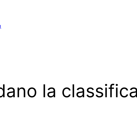
n
dano la classifi