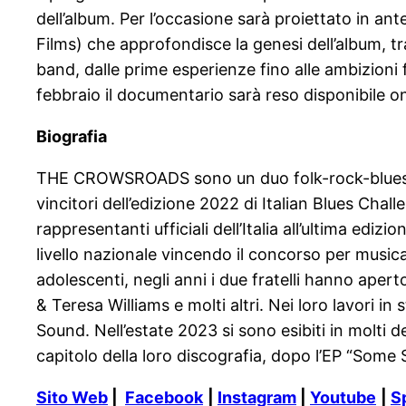
dell’album. Per l’occasione sarà proiettato in an
Films) che approfondisce la genesi dell’album, tra
band, dalle prime esperienze fino alle ambizioni 
febbraio il documentario sarà reso disponibile on
Biografia
THE CROWSROADS sono un duo folk-rock-blues for
vincitori dell’edizione 2022 di Italian Blues Chall
rappresentanti ufficiali dell’Italia all’ultima edi
livello nazionale vincendo il concorso per musica
adolescenti, negli anni i due fratelli hanno ape
& Teresa Williams e molti altri. Nei loro lavori
Sound. Nell’estate 2023 si sono esibiti in molti d
capitolo della loro discografia, dopo l’EP “Som
Sito Web
|
Facebook
|
Instagram
|
Youtube
|
S