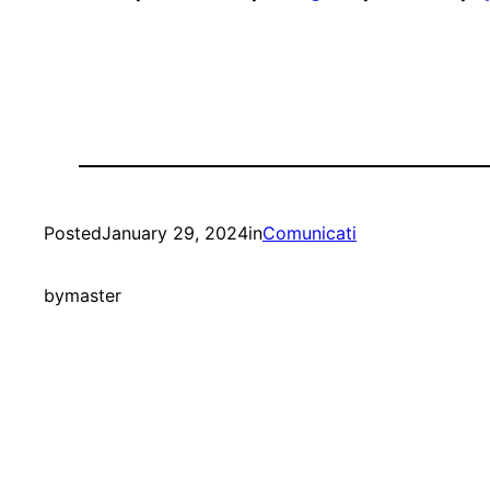
Posted
January 29, 2024
in
Comunicati
by
master