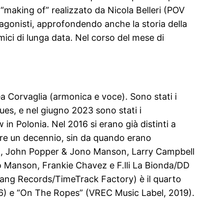
“making of” realizzato da Nicola Belleri (POV
otagonisti, approfondendo anche la storia della
mici di lunga data. Nel corso del mese di
 Corvaglia (armonica e voce). Sono stati i
blues, e nel giugno 2023 sono stati i
 in Polonia. Nel 2016 si erano già distinti a
oltre un decennio, sin da quando erano
Ford, John Popper & Jono Manson, Larry Campbell
no Manson, Frankie Chavez e F.lli La Bionda/DD
 (Slang Records/TimeTrack Factory) è il quarto
016) e “On The Ropes” (VREC Music Label, 2019).