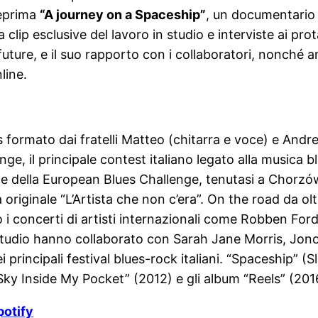
teprima
“A journey on a Spaceship”
, un documentario 
 clip esclusive del lavoro in studio e interviste ai pr
future, e il suo rapporto con i collaboratori, nonché a
line.
mato dai fratelli Matteo (chitarra e voce) e Andrea
enge, il principale contest italiano legato alla musica 
zione della European Blues Challenge, tenutasi a Chorzów
 originale “L’Artista che non c’era”. On the road da 
rto i concerti di artisti internazionali come Robben 
 in studio hanno collaborato con Sarah Jane Morris, Jo
ei principali festival blues-rock italiani. “Spaceship”
e Sky Inside My Pocket” (2012) e gli album “Reels” (2
potify