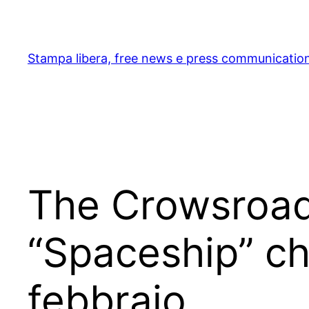
Skip
to
content
Stampa libera, free news e press communicatio
The Crowsroads
“Spaceship” ch
febbraio