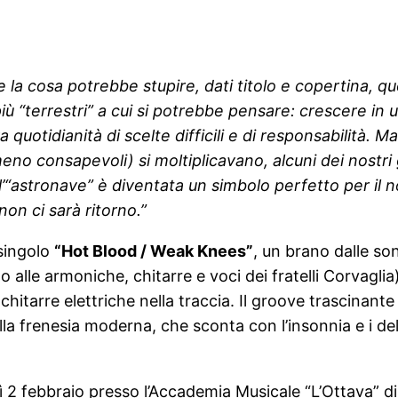
 la cosa potrebbe stupire, dati titolo e copertina, 
più “terrestri” a cui si potrebbe pensare: crescere in
a quotidianità di scelte difficili e di responsabilità
o meno consapevoli) si moltiplicavano, alcuni dei nostri
’“astronave” è diventata un simbolo perfetto per il no
on ci sarà ritorno.”
 singolo
“Hot Blood / Weak Knees”
, un brano dalle son
nto alle armoniche, chitarre e voci dei fratelli Corvag
hitarre elettriche nella traccia. Il groove trascinant
la frenesia moderna, che sconta con l’insonnia e i delir
 2 febbraio presso l’Accademia Musicale “L’Ottava” di