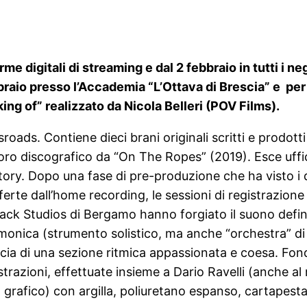
rme digitali di streaming e dal 2 febbraio in tutti i 
aio presso l’Accademia “L’Ottava di Brescia” e per
g of” realizzato da Nicola Belleri (POV Films).
ads. Contiene dieci brani originali scritti e prodotti
voro discografico da “On The Ropes” (2019). Esce uffi
ory. Dopo una fase di pre-produzione che ha visto i d
ferte dall’home recording, le sessioni di registrazione
rack Studios di Bergamo hanno forgiato il suono defin
’armonica (strumento solistico, ma anche “orchestra” di
ficia di una sezione ritmica appassionata e coesa. Fon
strazioni, effettuate insieme a Dario Ravelli (anche al
grafico) con argilla, poliuretano espanso, cartapesta e