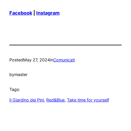
Facebook
|
Instagram
Posted
May 27, 2024
in
Comunicati
by
master
Tags:
Il Giardino dei Pini
, 
Red&Blue
, 
Take time for yourself