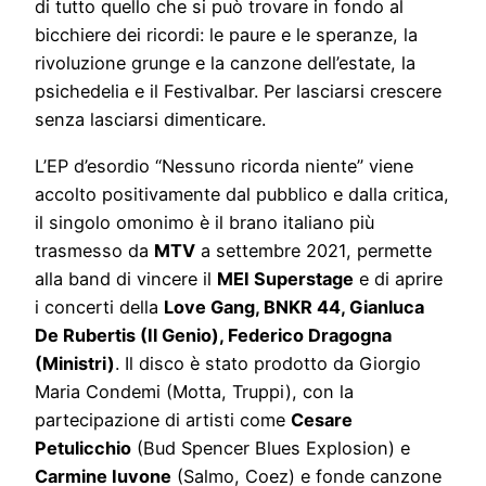
di tutto quello che si può trovare in fondo al
bicchiere dei ricordi: le paure e le speranze, la
rivoluzione grunge e la canzone dell’estate, la
psichedelia e il Festivalbar. Per lasciarsi crescere
senza lasciarsi dimenticare.
L’EP d’esordio “Nessuno ricorda niente” viene
accolto positivamente dal pubblico e dalla critica,
il singolo omonimo è il brano italiano più
trasmesso da
MTV
a settembre 2021, permette
alla band di vincere il
MEI Superstage
e di aprire
i concerti della
Love Gang, BNKR 44, Gianluca
De Rubertis (Il Genio), Federico Dragogna
(Ministri)
. Il disco è stato prodotto da Giorgio
Maria Condemi (Motta, Truppi), con la
partecipazione di artisti come
Cesare
Petulicchio
(Bud Spencer Blues Explosion) e
Carmine Iuvone
(Salmo, Coez) e fonde canzone