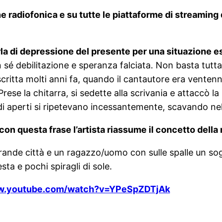
e radiofonica e su tutte le piattaforme di streaming d
la di depressione del presente per una situazione e
sé debilitazione e speranza falciata. Non basta tutta 
scritta molti anni fa, quando il cantautore era venten
rese la chitarra, si sedette alla scrivania e attaccò l
di aperti si ripetevano incessantemente, scavando ne
con questa frase l’artista riassume il concetto della
ande città e un ragazzo/uomo con sulle spalle un sog
ta e pochi spiragli di sole.
ww.youtube.com/watch?v=YPeSpZDTjAk