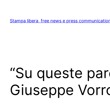
Skip
to
content
Stampa libera, free news e press communicatio
“Su queste paro
Giuseppe Vorr