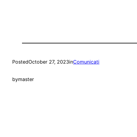
Posted
October 27, 2023
in
Comunicati
by
master