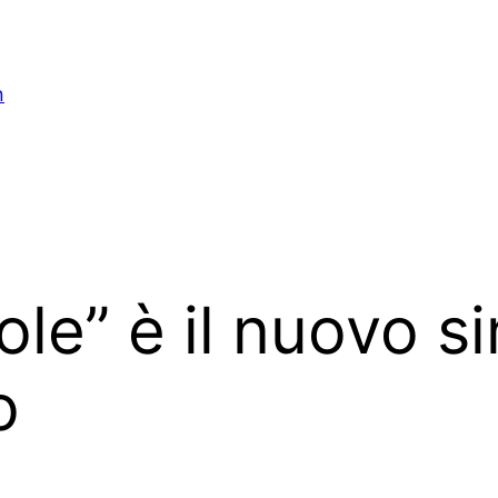
n
le” è il nuovo si
o