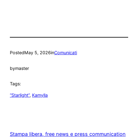
Posted
May 5, 2026
in
Comunicati
by
master
Tags:
“Starlight”
, 
Kamylla
Stampa libera, free news e press communication