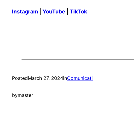
Instagram
|
YouTube
|
TikTok
Posted
March 27, 2024
in
Comunicati
by
master