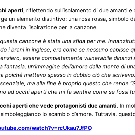
hi aperti
, riflettendo sull’isolamento di due amanti
rge un elemento distintivo: una rosa rossa, simbolo d
e diventa l’ispirazione per la canzone.
 questa canzone è stata una sfida per me. Innanzitut
do i brani in inglese, era come se nessuno capisse qu
o pensiero, essere completamente vulnerabile dinanzi 
pura fantasia, un’immagine dell’amore dalla mente di u
ra poiché mettevo spesso in dubbio ciò che scrivevo
escenziale, ma alla fine è proprio questo che rende “S
 ad occhi aperti che mi fa sentire come se fossi l’u
occhi aperti che vede protagonisti due amanti.
In mol
e, simboleggiando lo scambio d’amore. Tuttavia, ques
youtube.com/watch?v=rcUkau7JfPQ