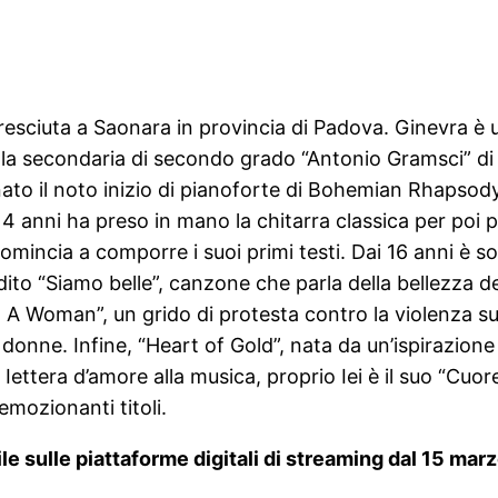
resciuta a Saonara in provincia di Padova. Ginevra è 
la secondaria di secondo grado “Antonio Gramsci” di P
nato il noto inizio di pianoforte di Bohemian Rhapsod
i 14 anni ha preso in mano la chitarra classica per poi
incomincia a comporre i suoi primi testi. Dai 16 anni è 
dito “Siamo belle”, canzone che parla della bellezza de
m A Woman”, un grido di protesta contro la violenza s
 donne. Infine, “Heart of Gold”, nata da un’ispirazio
 Iettera d’amore alla musica, proprio Iei è il suo “Cuo
emozionanti titoli.
le sulle piattaforme digitali di streaming dal 15 mar