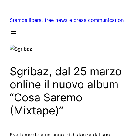
Skip
to
Stampa libera, free news e press communication
content
Sgribaz, dal 25 marzo
online il nuovo album
“Cosa Saremo
(Mixtape)”
Esattamente a un anno di distanza dal suo