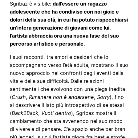
Sgribaz è visibile:
dall’essere un ragazzo
adolescente che ha condiviso con noi gioie e
dolori della sua età, in cui ha potuto rispecchiarsi
un’intera generazione di giovani come lui,
l’artista abbraccia ora una nuova fase del suo
percorso artistico e personale.
I suoi racconti, tra amori e desideri che lo
accompagnano verso l’età adulta, mostrano il suo
nuovo approccio nei confronti degli eventi della
vita e delle sue difficoltà. Dalle relazioni
sentimentali che evolvono con una piega inedita
(
Crush
,
Rimanere non è andarsene
,
Sorry
), fino
al descrivere il lato più introspettivo di se stessi
(
Back2Back
,
Vuoti dentro
), Sgribaz mostra il
cambiamento che sta avvenendo nel suo modo
di vivere e di pensare. C’è spazio anche per brani
più leggeri, su cui l’artista gioca fra beat e strofe