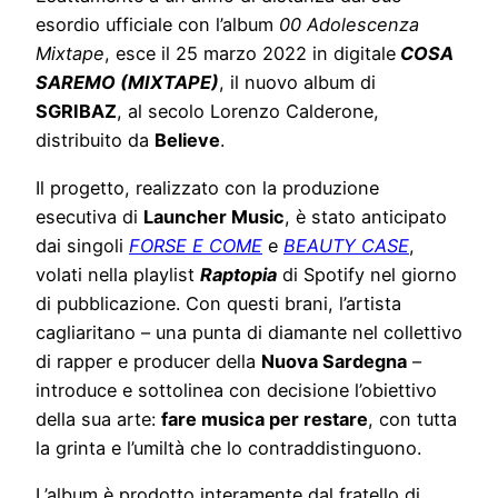
esordio ufficiale con l’album
00 Adolescenza
Mixtape
, esce il 25 marzo 2022 in digitale
COSA
SAREMO (MIXTAPE)
, il nuovo album di
SGRIBAZ
, al secolo Lorenzo Calderone,
distribuito da
Believe
.
Il progetto, realizzato con la produzione
esecutiva di
Launcher Music
, è stato anticipato
dai singoli
FORSE E COME
e
BEAUTY CASE
,
volati nella playlist
Raptopia
di Spotify nel giorno
di pubblicazione. Con questi brani, l’artista
cagliaritano – una punta di diamante nel collettivo
di rapper e producer della
Nuova Sardegna
–
introduce e sottolinea con decisione l’obiettivo
della sua arte:
fare musica per restare
, con tutta
la grinta e l’umiltà che lo contraddistinguono.
L’album è prodotto interamente dal fratello di