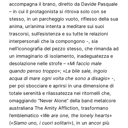
accompagna il brano, diretto da Davide Pasquale
– in cui il protagonista si ritrova solo con se
stesso, in un parcheggio vuoto, riflesso della sua
anima, un’anima intenta a meditare sui suoi
trascorsi, sull’esistenza e su tutte le relazioni
interpersonali che la compongono -, sia
nell’iconografia del pezzo stesso, che rimanda ad
un immaginario di isolamento, inadeguatezza e
desolazione nelle strofe – «
Mi faccio male
quando penso troppo
»; «
La bile sale, ingoio
acqua di mare ogni volta che sono a disagio
» -,
per poi sbocciare e aprirsi in una dimensione di
totale serenità e rilassatezza nei ritornelli che,
omaggiando “Never Alone” della band metalcore
australiana The Amity Affliction, trasformano
l’emblematico «
We are one, the lonely hearts
»
(«
Siamo uno, i cuori solitari
»), in un ancor più