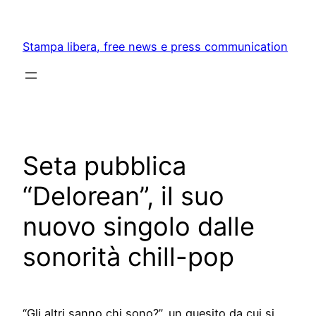
Skip
to
Stampa libera, free news e press communication
content
Seta pubblica
“Delorean”, il suo
nuovo singolo dalle
sonorità chill-pop
“Gli altri sanno chi sono?”, un quesito da cui si