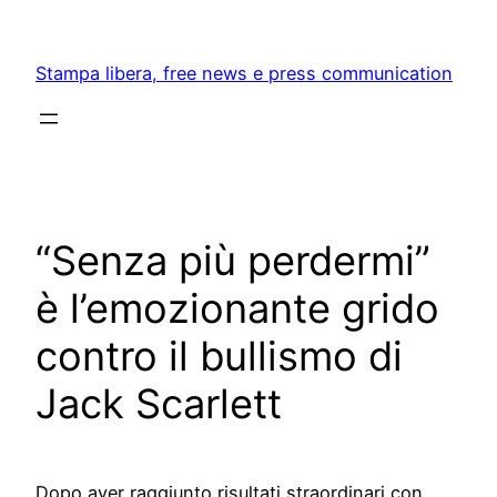
Skip
to
Stampa libera, free news e press communication
content
“Senza più perdermi”
è l’emozionante grido
contro il bullismo di
Jack Scarlett
Dopo aver raggiunto risultati straordinari con