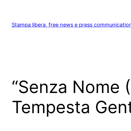
Skip
to
content
Stampa libera, free news e press communicatio
“Senza Nome (S
Tempesta Gent