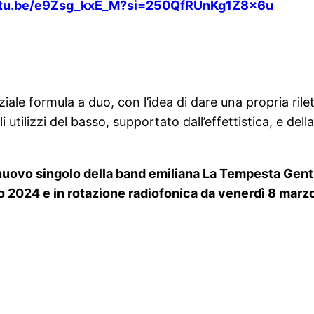
outu.be/e9Zsg_kxE_M?si=250QfRUnKg1Z8x6u
ale formula a duo, con l’idea di dare una propria ril
i utilizzi del basso, supportato dall’effettistica, e de
 nuovo singolo della band emiliana La Tempesta Gent
zo 2024 e in rotazione radiofonica da venerdì 8 marzo