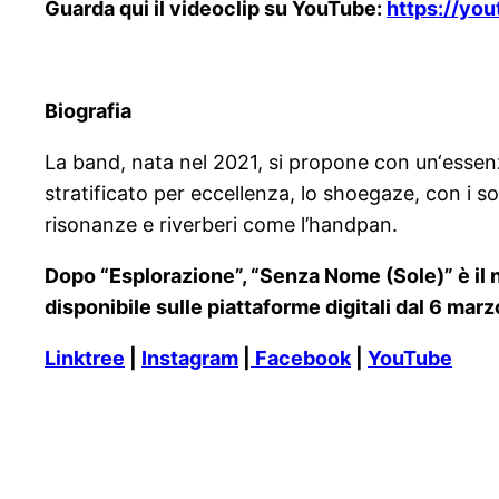
Guarda qui il videoclip su YouTube:
https://y
Biografia
La band, nata nel 2021, si propone con un‘essenzi
stratificato per eccellenza, lo shoegaze, con i sol
risonanze e riverberi come l’handpan.
Dopo “Esplorazione”, “Senza Nome (Sole)” è il
disponibile sulle piattaforme digitali dal 6 mar
Linktree
|
Instagram
|
Facebook
|
YouTube