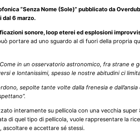
iofonica “Senza Nome (Sole)” pubblicato da Overdub
i dal 6 marzo.
ificazioni sonore, loop eterei ed esplosioni improvv
può portare ad uno sguardo al di fuori della propria qu
“Come in un osservatorio astronomico, fra strane e g
si e lontanissimi, spesso le nostre abitudini ci limit
ono, sepolte tante volte dalla frenesia e dall’ansia d
spettano”.
zzato interamente su pellicola con una vecchia super 
a di quel tipo di pellicola, vuole rappresentare la r
, ascoltare e accettare sé stessi.