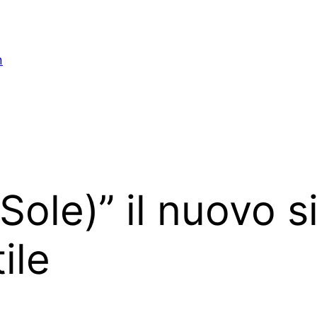
n
ole)” il nuovo s
ile