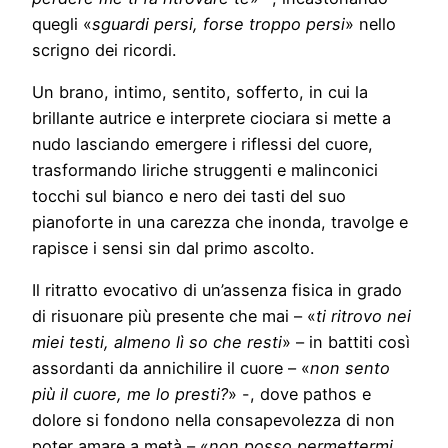
quegli «
sguardi persi, forse troppo persi
» nello
scrigno dei ricordi.
Un brano, intimo, sentito, sofferto, in cui la
brillante autrice e interprete ciociara si mette a
nudo lasciando emergere i riflessi del cuore,
trasformando liriche struggenti e malinconici
tocchi sul bianco e nero dei tasti del suo
pianoforte in una carezza che inonda, travolge e
rapisce i sensi sin dal primo ascolto.
Il ritratto evocativo di un’assenza fisica in grado
di risuonare più presente che mai – «
ti ritrovo nei
miei testi, almeno lì so che resti
» – in battiti così
assordanti da annichilire il cuore – «
non sento
più il cuore, me lo presti?
» -, dove pathos e
dolore si fondono nella consapevolezza di non
poter amare a metà – «
non posso permettermi