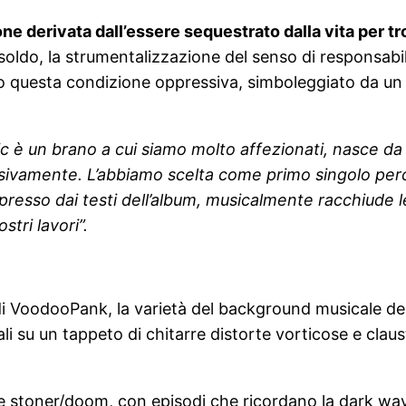
ne derivata dall’essere sequestrato dalla vita per tr
oldo, la strumentalizzazione del senso di responsabilit
questa condizione oppressiva, simboleggiato da un
c è un brano a cui siamo molto affezionati, nasce da
essivamente. L’abbiamo scelta come primo singolo per
sso dai testi dell’album, musicalmente racchiude le
tri lavori”.
i VoodooPank, la varietà del background musicale dei
li su un tappeto di chitarre distorte vorticose e cla
 stoner/doom, con episodi che ricordano la dark wave