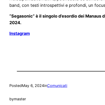
band, con testi introspettivi e profondi, un focus
“Segasonic” è il singolo d’esordio dei Manaus d
2024.
Instagram
Posted
May 6, 2024
in
Comunicati
by
master