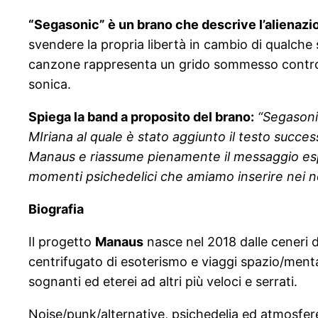
“Segasonic” è un brano che descrive l’alienazio
svendere la propria libertà in cambio di qualche s
canzone rappresenta un grido sommesso contro 
sonica.
Spiega la band a proposito del brano:
“Segasoni
MIriana al quale è stato aggiunto il testo succ
Manaus e riassume pienamente il messaggio espre
momenti psichedelici che amiamo inserire nei nos
Biografia
Il progetto
Manaus
nasce nel 2018 dalle ceneri d
centrifugato di esoterismo e viaggi spazio/menta
sognanti ed eterei ad altri più veloci e serrati.
Noise/punk/alternative, psichedelia ed atmosfere