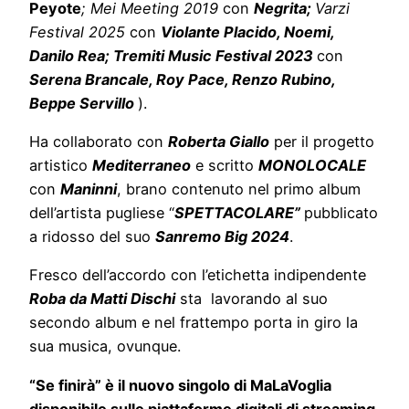
Peyote
; Mei Meeting 2019
con
Negrita;
Varzi
Festival 2025
con
Violante Placido, Noemi,
Danilo Rea; Tremiti Music Festival 2023
con
Serena Brancale, Roy Pace, Renzo Rubino,
Beppe Servillo
).
Ha collaborato con
Roberta Giallo
per il progetto
artistico
Mediterraneo
e scritto
MONOLOCALE
con
Maninni
, brano contenuto nel primo album
dell’artista pugliese “
SPETTACOLARE”
pubblicato
a ridosso del suo
Sanremo Big 2024
.
Fresco dell’accordo con l’etichetta indipendente
Roba da Matti Dischi
sta lavorando al suo
secondo album e nel frattempo porta in giro la
sua musica, ovunque.
“Se finirà” è il nuovo singolo di MaLaVoglia
disponibile sulle piattaforme digitali di streaming