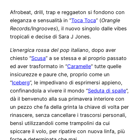
Afrobeat, drill, trap e reggaeton si fondono con
eleganza e sensualità in “
Toca Toca
” (
Orangle
Records/Ingrooves
), il nuovo singolo dalle vibes
tropicali e decise di Sara J Jones.
L’energica rossa del pop italiano
, dopo aver
chiesto “
Scusa
” a se stessa e al proprio passato
ed aver trasformato in “
Caramelle
” tutte quelle
insicurezze e paure che, proprio come un
“
Iceberg
”, le impedivano di esprimersi appieno,
confinandola a vivere il mondo “
Seduta di spalle
”,
dà il benvenuto alla sua primavera interiore con
un pezzo che fa della grinta la chiave di volta per
rinascere, senza cancellare i trascorsi personali,
bensì utilizzandoli come trampolini da cui
spiccare il volo, per ripatire con nuova linfa, più
forte e determinata che mai.