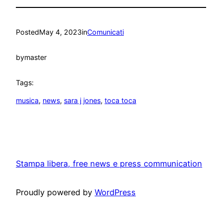
Posted
May 4, 2023
in
Comunicati
by
master
Tags:
musica
, 
news
, 
sara j jones
, 
toca toca
Stampa libera, free news e press communication
Proudly powered by
WordPress