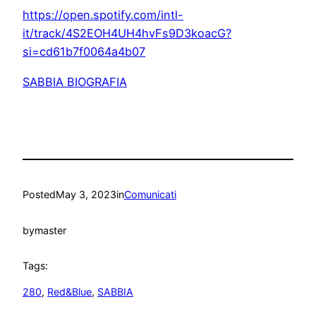
https://open.spotify.com/intl-
it/track/4S2EOH4UH4hvFs9D3koacG?
si=cd61b7f0064a4b07
SABBIA BIOGRAFIA
Posted
May 3, 2023
in
Comunicati
by
master
Tags:
280
, 
Red&Blue
, 
SABBIA