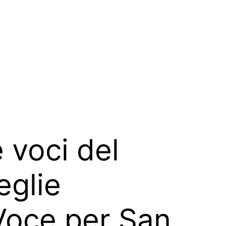
e voci del
eglie
 Voce per San