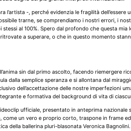
 l’artista -, perché evidenzia le fragilità dell’esser
ibile trarne, se comprendiamo i nostri errori, i nostri
e noi stessi al 100%. Spero dal profondo che questa mia
o ritrovate a superare, o che in questo momento stann
ll’anima sin dal primo ascolto, facendo riemergere ri
 esula dalla semplice speranza e si allontana dal mira
esclusivo dell’accettazione delle nostre imperfezioni u
tegrante e formativa del background di vita di ciascu
deoclip ufficiale, presentato in anteprima nazionale 
e, come un vero e proprio corto, traspone in frame e
tica della ballerina pluri-blasonata Veronica Bagnolini.