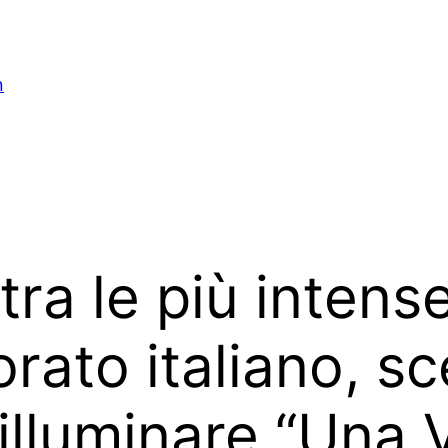
n
tra le più intens
ato italiano, sc
 illuminare “Una