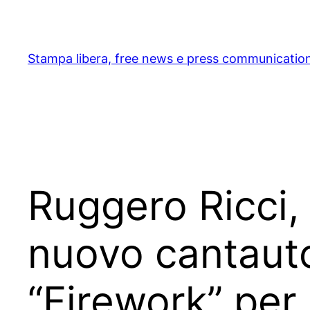
Skip
to
content
Stampa libera, free news e press communicatio
Ruggero Ricci, 
nuovo cantautor
“Firework” per