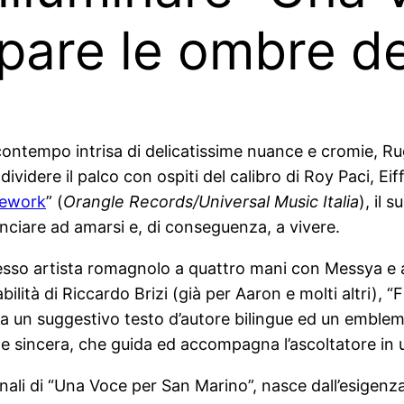
ipare le ombre d
 contempo intrisa di delicatissime nuance e cromie, R
dividere il palco con ospiti del calibro di Roy Paci, Ei
rework
” (
Orangle Records/Universal Music Italia
), il 
nciare ad amarsi e, di conseguenza, a vivere.
stesso artista romagnolo a quattro mani con Messya e
’abilità di Riccardo Brizi (già per Aaron e molti altri),
 tra un suggestivo testo d’autore bilingue ed un embl
e e sincera, che guida ed accompagna l’ascoltatore in u
inali di “Una Voce per San Marino”, nasce dall’esigenza