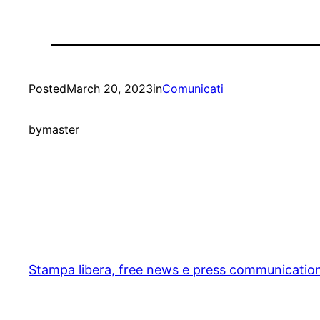
Posted
March 20, 2023
in
Comunicati
by
master
Stampa libera, free news e press communicatio