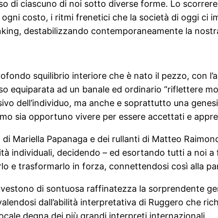
corso di ciascuno di noi sotto diverse forme. Lo scorre
 ogni costo, i ritmi frenetici che la società di oggi ci 
inking, destabilizzando contemporaneamente la nostra
ndo squilibrio interiore che è nato il pezzo, con l’aus
 equiparata ad un banale ed ordinario “riflettere mol
vo dell’individuo, ma anche e soprattutto una genesi
iamo sia opportuno vivere per essere accettati e appre
ni di Mariella Papanaga e dei rullanti di Matteo Raimo
arità individuali, decidendo – ed esortando tutti a noi a 
o e trasformarlo in forza, connettendosi così alla par
i, vestono di sontuosa raffinatezza la sorprendente ge
alendosi dall’abilità interpretativa di Ruggero che rich
cale degna dei più grandi interpreti internazionali.