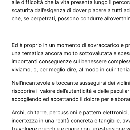
alle difficoltà che la vita presenta lungo il per
scaturita dall’esigenza di dover piacere a tutti ad
che, se perpetrati, possono condurre all’overth
Ed è proprio in un momento di sovraccarico e profo
una tematica ancora molto sottovalutata e spesso
importanti conseguenze sul benessere complessi
viviamo, o, per meglio dire, al modo in cui riten
Nell’incantevole e toccante susseguirsi dei violi
riscoprire il valore dell’autenticità e delle peculi
accogliendo ed accettando il dolore per elaborarl
Archi, chitarre, percussioni e pattern elettronic
incertezza in una realtà concreta e tangibile, avv
travolgere orecchie e cuore con un’estensione vo