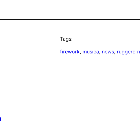
Tags:
firework
, 
musica
, 
news
, 
ruggero r
n