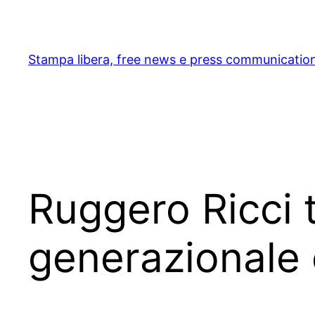
Skip
to
content
Stampa libera, free news e press communicatio
Ruggero Ricci 
generazionale c