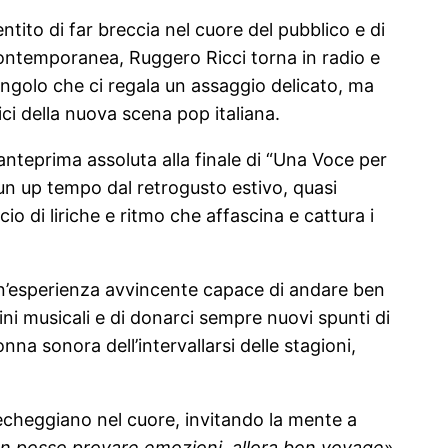
ito di far breccia nel cuore del pubblico e di
e contemporanea, Ruggero Ricci torna in radio e
singolo che ci regala un assaggio delicato, ma
ici della nuova scena pop italiana.
teprima assoluta alla finale di “Una Voce per
è un up tempo dal retrogusto estivo, quasi
io di liriche e ritmo che affascina e cattura i
un’esperienza avvincente capace di andare ben
fini musicali e di donarci sempre nuovi spunti di
nna sonora dell’intervallarsi delle stagioni,
echeggiano nel cuore, invitando la mente a
n posso provare emozioni, allora bon voyage
»