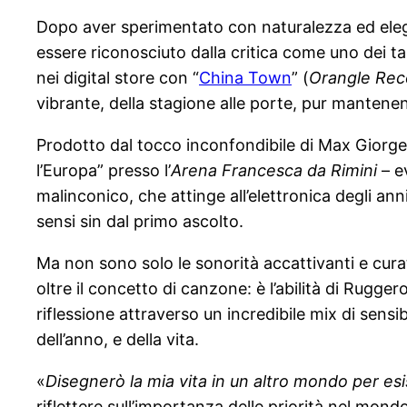
Dopo aver sperimentato con naturalezza ed elegan
essere riconosciuto dalla critica come uno dei ta
nei digital store con “
China Town
” (
Orangle Reco
vibrante, della stagione alle porte, pur mantenend
Prodotto dal tocco inconfondibile di Max Giorge
l’Europa” presso l’
Arena Francesca da Rimini
– ev
malinconico, che attinge all’elettronica degli ann
sensi sin dal primo ascolto.
Ma non sono solo le sonorità accattivanti e cu
oltre il concetto di canzone: è l’abilità di Rugge
riflessione attraverso un incredibile mix di sensi
dell’anno, e della vita.
«
Disegnerò la mia vita in un altro mondo per esi
riflettere sull’importanza delle priorità nel mo