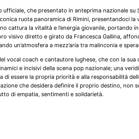
ufficiale, che presentato in anteprima nazionale su
iconica ruota panoramica di Rimini, presentandoci la 
rano cattura la vitalità e l’energia giovanile, portando 
ro visivo diretto e girato da Francesca Gallina, affon
onando un’atmosfera a mezz’aria tra malinconia e sper
a del vocal coach e cantautore lughese, che con la sua d
inamici e incisivi della scena pop nazionale; una veri
ta di essere la propria priorità e alla responsabilità d
azione che desidera definire il proprio destino, non s
rutto di empatia, sentimenti e solidarietà.