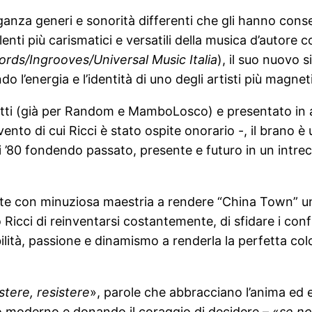
za generi e sonorità differenti che gli hanno consent
lenti più carismatici e versatili della musica d’autor
rds/Ingrooves/Universal Music Italia
), il suo nuovo 
o l’energia e l’identità di uno degli artisti più magnet
tti (già per Random e MamboLosco) e presentato in an
ento di cui Ricci è stato ospite onorario -, il brano 
i ’80 fondendo passato, presente e futuro in un intrecc
rate con minuziosa maestria a rendere “China Town” 
ro Ricci di reinventarsi costantemente, di sfidare i con
bilità, passione e dinamismo a renderla la perfetta colo
stere, resistere
», parole che abbracciano l’anima ed 
ndo moderno e donando il coraggio di decidere – «
se no