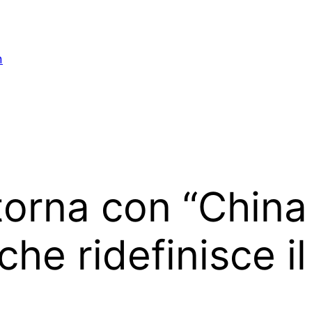
n
torna con “China
he ridefinisce il