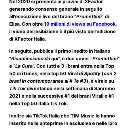
Nel 2020 si presenta ai provini di XFactor
generando consenso generale in seguito
all’esecuzione live del brano “
Promettimi
” di
Elisa. Con oltre
19 milioni di views su Facebook
,
il video dell’esibizione è il più visto dell’edizione
di XFactor Italia.
In seguito, pubblica il primo inedito in italiano
“
Ricominciamo da qui
”, e due cover “
Promettimi
”
e “
La Cura
“. Con tutti e 3 i brani entra nella Top
50 di iTunes, nella top 50 Viral di
Spotify
(
con 2
brani in contemporanea al # 1e #3
), è virale su
Tik Tok
diventando nella settimana di Sanremo
2021 e nella successiva #1 dei brani Virali e #1
nella Top 50 Italia Tik Tok.
Inoltre sia TikTok Italia che TIM Music lo hanno
inserito nelle anteprime in esclusiva e nelle loro