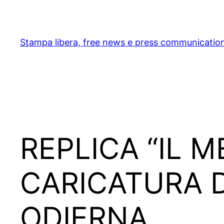
Skip
to
content
Stampa libera, free news e press communicatio
REPLICA “IL 
CARICATURA 
ODIERNA