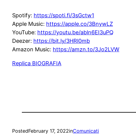
Spotify:
https://spoti.fi/3sGctw1
Apple Music:
https://apple.co/3BnywLZ
YouTube:
https://youtu.be/abln6EI3uPQ
Deezer:
https://bit.ly/3HRl0mb
Amazon Music:
https://amzn.to/3Jo2LVW
Replica BIOGRAFIA
Posted
February 17, 2022
in
Comunicati