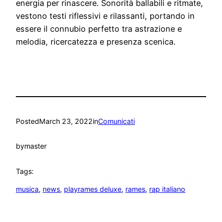
energia per rinascere. Sonorità ballabili e ritmate,
vestono testi riflessivi e rilassanti, portando in
essere il connubio perfetto tra astrazione e
melodia, ricercatezza e presenza scenica.
Posted
March 23, 2022
in
Comunicati
by
master
Tags:
musica
, 
news
, 
playrames deluxe
, 
rames
, 
rap italiano