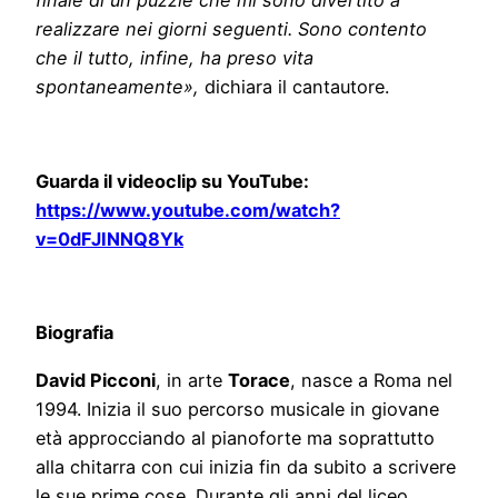
finale di un puzzle che mi sono divertito a
realizzare nei giorni seguenti. Sono contento
che il tutto, infine, ha preso vita
spontaneamente»,
dichiara il cantautore.
Guarda il videoclip su YouTube:
https://www.youtube.com/watch?
v=0dFJINNQ8Yk
Biografia
David Picconi
, in arte
Torace
, nasce a Roma nel
1994. Inizia il suo percorso musicale in giovane
età approcciando al pianoforte ma soprattutto
alla chitarra con cui inizia fin da subito a scrivere
le sue prime cose. Durante gli anni del liceo