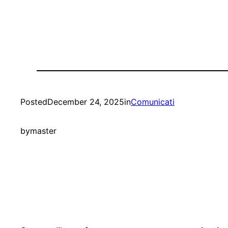
Posted
December 24, 2025
in
Comunicati
by
master