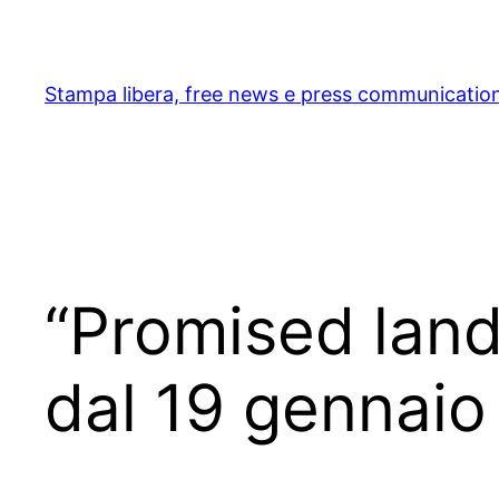
Skip
to
content
Stampa libera, free news e press communicatio
“Promised land
dal 19 gennaio 