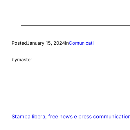
Posted
January 15, 2024
in
Comunicati
by
master
Stampa libera, free news e press communicatio