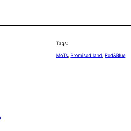
Tags:
MoTs
, 
Promised land
, 
Red&Blue
n