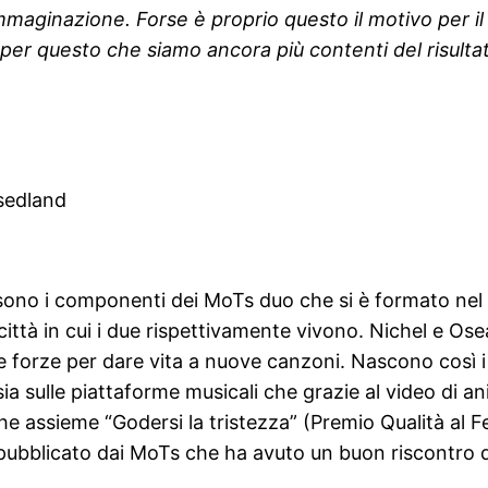
immaginazione. Forse è proprio questo il motivo per il
per questo che siamo ancora più contenti del risultato
isedland
” sono i componenti dei MoTs duo che si è formato ne
tà in cui i due rispettivamente vivono. Nichel e Osea 
 forze per dare vita a nuove canzoni. Nascono così i 
ia sulle piattaforme musicali che grazie al video di a
e assieme “Godersi la tristezza” (Premio Qualità al F
pubblicato dai MoTs che ha avuto un buon riscontro di