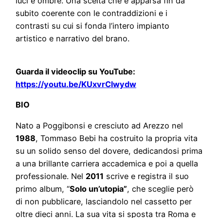
luci e ombre. Una scelta che è apparsa fin da
subito coerente con le contraddizioni e i
contrasti su cui si fonda l’intero impianto
artistico e narrativo del brano.
Guarda il videoclip su YouTube:
https://youtu.be/KUxvrClwydw
BIO
Nato a Poggibonsi e cresciuto ad Arezzo nel
1988
, Tommaso Bebi ha costruito la propria vita
su un solido senso del dovere, dedicandosi prima
a una brillante carriera accademica e poi a quella
professionale. Nel
2011
scrive e registra il suo
primo album, “
Solo un’utopia”
, che sceglie però
di non pubblicare, lasciandolo nel cassetto per
oltre dieci anni. La sua vita si sposta tra Roma e