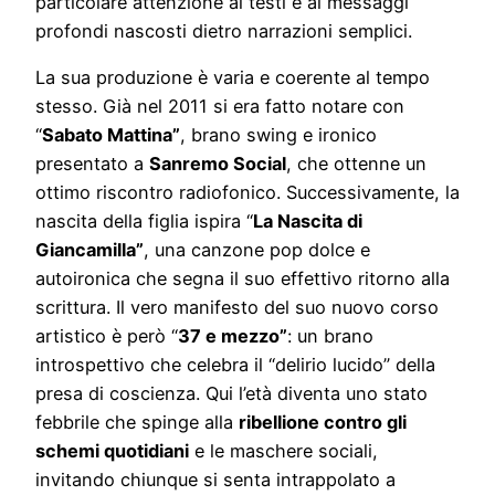
particolare attenzione ai testi e ai messaggi
profondi nascosti dietro narrazioni semplici.
La sua produzione è varia e coerente al tempo
stesso. Già nel 2011 si era fatto notare con
“
Sabato Mattina”
, brano swing e ironico
presentato a
Sanremo Social
, che ottenne un
ottimo riscontro radiofonico. Successivamente, la
nascita della figlia ispira “
La Nascita di
Giancamilla”
, una canzone pop dolce e
autoironica che segna il suo effettivo ritorno alla
scrittura. Il vero manifesto del suo nuovo corso
artistico è però “
37 e mezzo”
: un brano
introspettivo che celebra il “delirio lucido” della
presa di coscienza. Qui l’età diventa uno stato
febbrile che spinge alla
ribellione contro gli
schemi quotidiani
e le maschere sociali,
invitando chiunque si senta intrappolato a