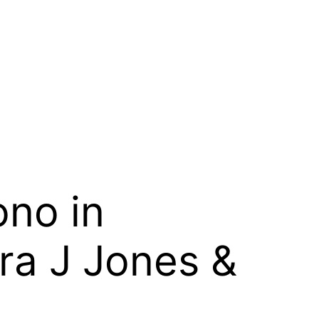
ono in
ara J Jones &