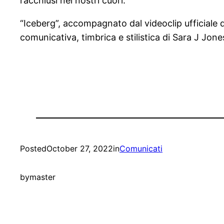
racchiusi nei nostri cuori.
“Iceberg”, accompagnato dal videoclip ufficiale d
comunicativa, timbrica e stilistica di Sara J Jone
Posted
October 27, 2022
in
Comunicati
by
master