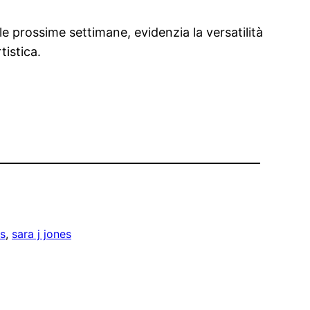
le prossime settimane, evidenzia la versatilità
tistica.
s
, 
sara j jones