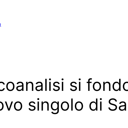
n
coanalisi si fond
uovo singolo di S