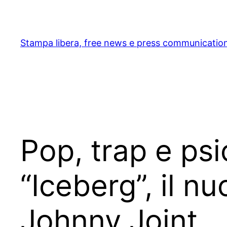
Skip
to
content
Stampa libera, free news e press communicatio
Pop, trap e psi
“Iceberg”, il n
Johnny Joint