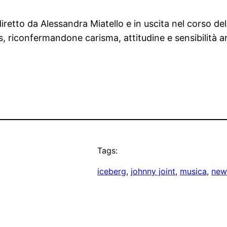
iretto da Alessandra Miatello e in uscita nel corso del
s, riconfermandone carisma, attitudine e sensibilità ar
Tags:
iceberg
, 
johnny joint
, 
musica
, 
new