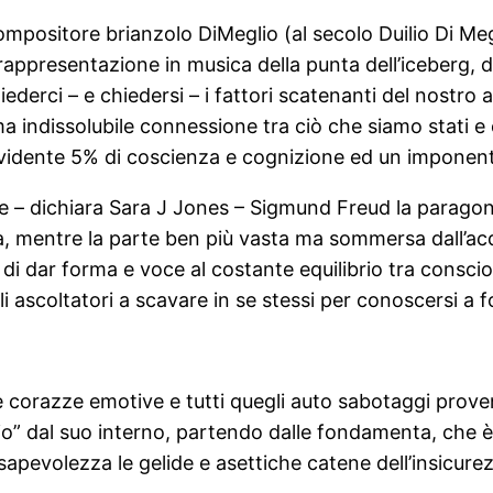
compositore brianzolo DiMeglio (al secolo Duilio Di Me
la rappresentazione in musica della punta dell’iceberg
hiederci – e chiedersi – i fattori scatenanti del nostr
 ma indissolubile connessione tra ciò che siamo stati e
vidente 5% di coscienza e cognizione ed un imponent
te – dichiara Sara J Jones – Sigmund Freud la paragon
ia, mentre la parte ben più vasta ma sommersa dall’ac
i dar forma e voce al costante equilibrio tra conscio 
i ascoltatori a scavare in se stessi per conoscersi a 
corazze emotive e tutti quegli auto sabotaggi provenie
 dal suo interno, partendo dalle fondamenta, che è p
nsapevolezza le gelide e asettiche catene dell’insicur