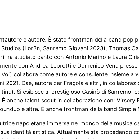
antautore e autore. È stato frontman della band pop
r Studios (Lor3n, Sanremo Giovani 2023), Thomas Calvi
) ha studiato canto con Antonio Marino e Laura Ciri
amente con Andrea Leprotti e Domenico Vena presso 
 Voi) collabora come autore e consulente insieme a va
2021, Dae, autore per Fragola e altri, in collaboraz
tina). Si esibisce al prestigioso Casinò di Sanremo,
ni. È anche talent scout in collaborazione con: Virso
ndup e altre. É anche frontman della band Simple M
tautrice napoletana immersa nel mondo della musica d
la sua identità artistica. Attualmente sta procedendo 