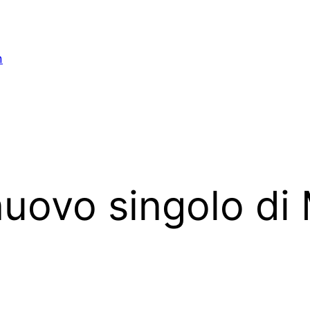
n
 nuovo singolo d