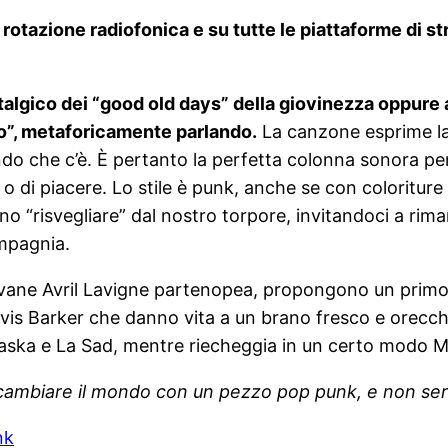
rotazione radiofonica e su tutte le piattaforme di st
algico dei “good old days” della giovinezza oppure a
tto”, metaforicamente parlando.
La canzone esprime la 
ndo che c’è. È pertanto la perfetta colonna sonora per
à o di piacere. Lo stile è punk, anche se con coloriture
nno “risvegliare” dal nostro torpore, invitandoci a r
mpagnia.
vane Avril Lavigne partenopea, propongono un primo f
Travis Barker che danno vita a un brano fresco e orecc
aska e La Sad, mentre riecheggia in un certo modo M
cambiare il mondo con un pezzo pop punk, e non serv
nk