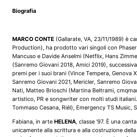
Biografia
MARCO CONTE
(Gallarate, VA, 23/11/1989) è c
Production), ha prodotto vari singoli con Phase
Mancuso e Davide Anselmi (Netflix, Hans Zimmer
(Sanremo Giovani 2018, Amici 2019), successiv
premi per i suoi brani (Vince Tempera, Genova X
Sanremo Giovani 2021, Mericler, Sanremo Giovani 
Nati, Matteo Brioschi (Martina Beltrami, cmqmar
artistico, PR e songwriter con molti studi italia
Tommaso Cesana, Riél), Emergency TS Music, Sou
Fabiana, in arte
HELENA
, classe ’97. È una can
unicamente alla scrittura e alla costruzione del