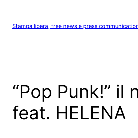
Skip
to
content
Stampa libera, free news e press communicatio
“Pop Punk!” il
feat. HELENA