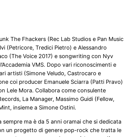
 punk The Fhackers (Rec Lab Studios e Pan Music
 (Petricore, Tredici Pietro) e Alessandro
aco (The Voice 2017) e songwriting con Nyv
l’Accademia VMS. Dopo vari riconoscimenti e
ri artisti (Simone Veludo, Castrocaro e
ione coi producer Emanuele Sciarra (Patti Pravo)
 con Lele Mora. Collabora come consulente
ry Records, La Manager, Massimo Guidi (Fellow,
int, insieme a Simone Ostini.
a sempre ma è da 5 anni oramai che si dedicata
con un progetto di genere pop-rock che tratta le