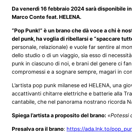
Da venerdì 16 febbraio 2024 sarà disponibile in 
Marco Conte feat. HELENA.
“Pop Punk!” è un brano che dà voce a chi è nost
del punk, ha voglia di ribellarsi e “spaccare tu
personale, relazionale) e vuole far sentire al mo
dello studio o di un viaggio, sia esso di necessit
punk in ciascuno di noi, e brani del genere ci fa
compromessi e a sognare sempre, magari in co
L’artista pop punk milanese ed HELENA, una gio
accattivanti chitarre elettriche e batterie alla 
cantabile, che nel panorama nostrano ricorda N
Spiega l’artista a proposito del brano:
«Potessi 
Presalva ora il brano
:
https://ada.lnk.to/pop_pu