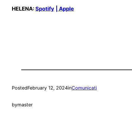
HELENA:
Spotify
| Apple
Posted
February 12, 2024
in
Comunicati
by
master