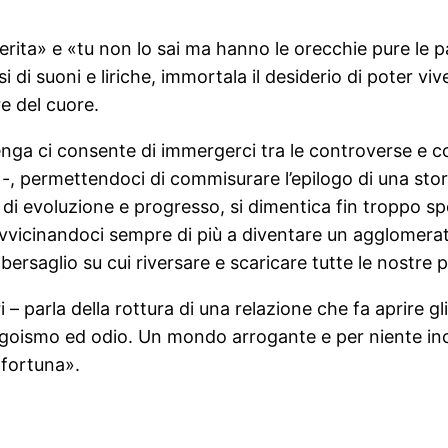
 ferita» e «tu non lo sai ma hanno le orecchie pure le 
i di suoni e liriche, immortala il desiderio di poter viv
e del cuore.
benga ci consente di immergerci tra le controverse e 
-, permettendoci di commisurare l’epilogo di una stor
 di evoluzione e progresso, si dimentica fin troppo spe
vvicinandoci sempre di più a diventare un agglomerato,
n bersaglio su cui riversare e scaricare tutte le nostre 
 parla della rottura di una relazione che fa aprire gl
egoismo ed odio. Un mondo arrogante e per niente inclu
 fortuna».