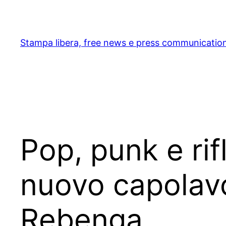
Skip
to
content
Stampa libera, free news e press communicatio
Pop, punk e rif
nuovo capolavo
Rebenga