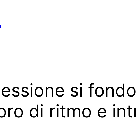
n
lessione si fondon
ro di ritmo e in