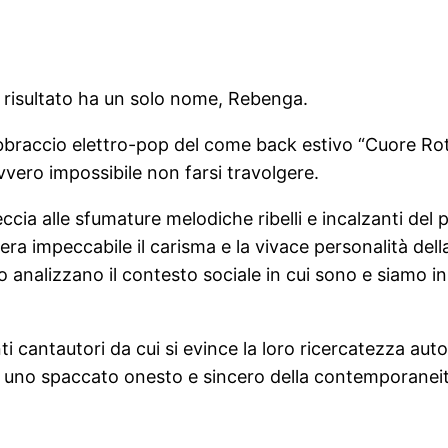
l risultato ha un solo nome, Rebenga.
raccio elettro-pop del come back estivo “Cuore Rotto”, 
vvero impossibile non farsi travolgere.
eccia alle sfumature melodiche ribelli e incalzanti del 
era impeccabile il carisma e la vivace personalità della
nalizzano il contesto sociale in cui sono e siamo inse
nti cantautori da cui si evince la loro ricercatezza auto
ca uno spaccato onesto e sincero della contemporaneità 